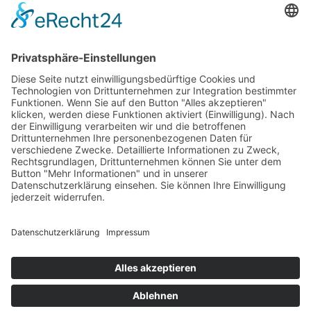
Datenschutzerklärung
Vertragshändler
Verkauf neuer und gebrauchter Fahrzeuge,
Finanzdienstleistungen sowie Verkauf von Zubehör und
Ersatzteilen vor Ort.
Autorisierte Werkstatt für SUZUKI-Automobile.
Office Darmstadt
Sensfelderweg 35, 64293 Darmstadt
Mo. – Fr. 8:00 – 18:00 Uhr
Sa. 9:00 – 14:00 Uhr
06151-959590