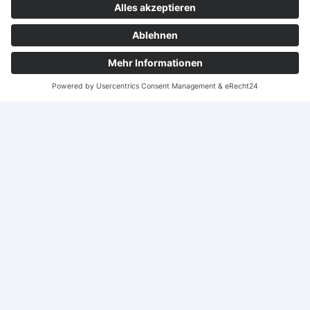
Mo. – Fr. 8:00 – 18:00 Uhr
Sa. 9:00 – 14:00 Uhr
06151-959590
Office Brensbach
am alten Bahnhof 18, 64395 Brensbach
Mo. – Fr. 8:00 – 18:00 Uhr
Sa. 9:00 – 14:00 Uhr
06161-480
© 2025 AVS Suzuki Darmstadt